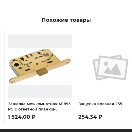
Похожие товары
Защелка межкомнатная M1895
Защелка врезная 255
т
PG с ответной планкой,
магнитная сантехническая,
1 524,00 ₽
254,34 ₽
цвет золото