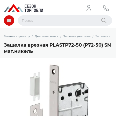
Меню
Найти
Главная страница
Дверные замки
Защелки дверные
Защелка врез
Защелка врезная PLASTP72-50 (P72-50) SN
мат.никель