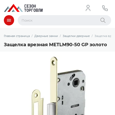
Меню
Найти
Главная страница
Дверные замки
Защелки дверные
Защелка врез
Защелка врезная METLM90-50 GP золото