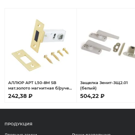
АЛЛЮР АРТ L50-8M SB
Защелка Зенит-ЗЩ2.01
мат.золото магнитная б/ручек
(белый)
Защёлка
242,38 ₽
504,22 ₽
ПРОДУКЦИЯ
Дверные замки
Ручки раздельные