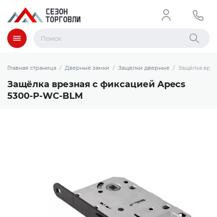
Меню
Найти
Главная страница
Дверные замки
Защелки дверные
Защёлка врез
Защёлка врезная с фиксацией Apecs
5300-P-WC-BLM