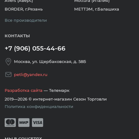
Avers (Аверс)
Mottura (Италия)
BORDER, г.Рязань
МЕТТЭМ, г.Балашиха
Все производители
КОНТАКТЫ
+7 (906) 055-44-66
Москва, ул. Щербаковская, д. 58Б
petli@yandex.ru
Разработка сайта
— Телемарк
2019—2026 © интернет-магазин Сезон Торговли
Политика конфиденциальности
Принимается оплата банковскими кар
Mastercard
Мир
Visa
МЫ В СОЦСЕТЯХ