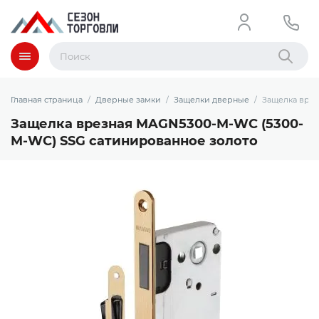
Меню
Найти
Главная страница
Дверные замки
Защелки дверные
Защелка вре
Защелка врезная MAGN5300-M-WС (5300-
M-WC) SSG сатинированное золото