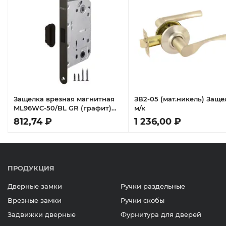
n
Защелка врезная магнитная
ЗВ2-05 (мат.никель) Заще
ML96WC-50/BL GR (графит)
м/к
блистер
812,74 ₽
1 236,00 ₽
ПРОДУКЦИЯ
Дверные замки
Ручки раздельные
Врезные замки
Ручки скобы
Задвижки дверные
Фурнитура для дверей