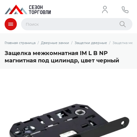
Меню
Найти
Главная страница
Дверные замки
Защелки дверные
Защелка межк
Защелка межкомнатная IM L B NP
магнитная под цилиндр, цвет черный