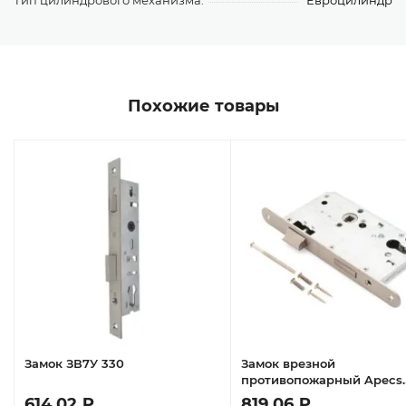
Тип цилиндрового механизма:
Евроцилиндр
Похожие товары
Замок ЗВ7У 330
Замок врезной
противопожарный Apecs
1900-INOX
614,02 ₽
819,06 ₽