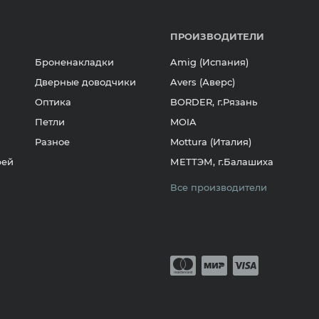
ПРОИЗВОДИТЕЛИ
Броненакладки
Amig (Испания)
Дверные доводчики
Avers (Аверс)
Оптика
BORDER, г.Рязань
Петли
MOIA
Разное
Mottura (Италия)
рей
МЕТТЭМ, г.Балашиха
Все производители
Принимается о
Mastercard
Мир
Visa