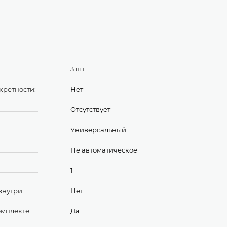
3 шт
кретности:
Нет
Отсутствует
Универсальный
Не автоматическое
1
знутри:
Нет
омплекте:
Да