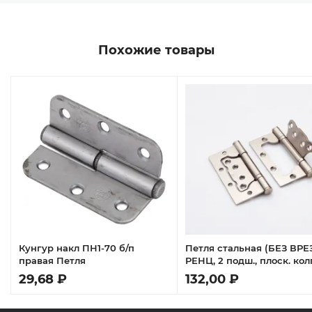
Похожие товары
Кунгур накл ПН1-70 б/п
Петля стальная (БЕЗ ВРЕ
правая Петля
РЕНЦ, 2 подш., плоск. колп
ник. мат.
29,68 ₽
132,00 ₽