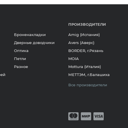
ПРОИЗВОДИТЕЛИ
Броненакладки
Amig (Испания)
Дверные доводчики
Avers (Аверс)
Оптика
BORDER, г.Рязань
Петли
MOIA
Разное
Mottura (Италия)
рей
МЕТТЭМ, г.Балашиха
Все производители
Принимается о
Mastercard
Мир
Visa