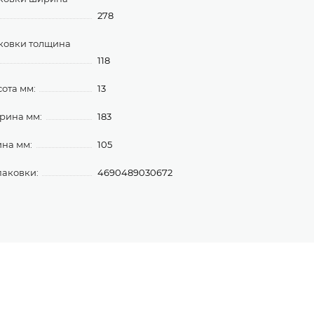
278
ковки толщина
118
ота мм:
13
рина мм:
183
ина мм:
105
паковки:
4690489030672