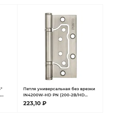
"
Петля универсальная без врезки
.
IN4200W-HD PN (200-2B/HD
100x2,5) мат. никель
223,10 ₽