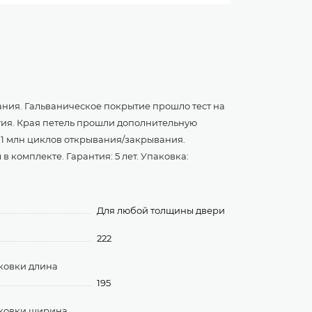
ания. Гальваническое покрытие прошло тест на
рытия. Края петель прошли дополнительную
 1 млн циклов открывания/закрывания.
 в комплекте. Гарантия: 5 лет. Упаковка:
Для любой толщины двери
222
ковки длина
195
аковки ширина