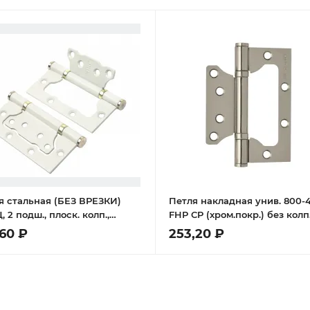
я стальная (БЕЗ ВРЕЗКИ)
Петля накладная унив. 800-4
 2 подш., плоск. колп.,
FHP CP (хром.покр.) без колп
й/ латунь блестящая
(100х75х2,5)
,60 ₽
253,20 ₽