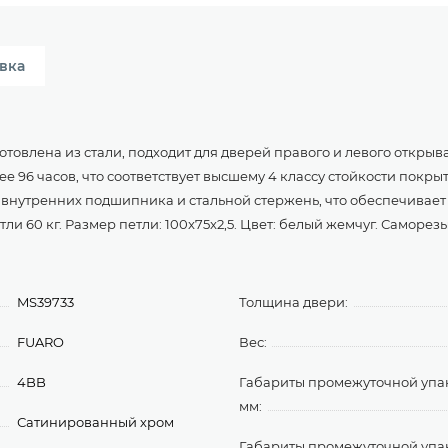
вка
товлена из стали, подходит для дверей правого и левого открыв
лее 96 часов, что соответствует высшему 4 классу стойкости пок
 внутренних подшипника и стальной стержень, что обеспечивает
тли 60 кг. Размер петли: 100x75x2,5. Цвет: белый жемчуг. Саморезы
MS39733
Толщина двери:
FUARO
Вес:
4BB
Габариты промежуточной упа
мм:
Сатинированный хром
Габариты промежуточной уп