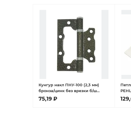
Кунгур накл ПНУ-100 (2,3 мм)
Петл
бронза/цинк без врезки б/ш
РЕНЦ,
Петля
белы
75,19 ₽
129