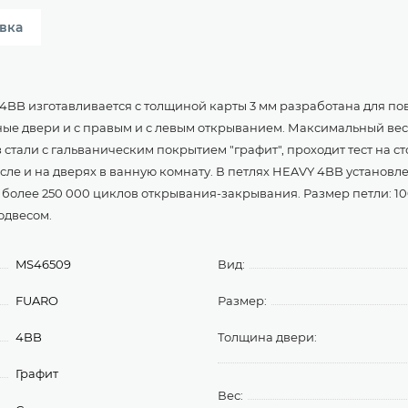
вка
4BB изготавливается с толщиной карты 3 мм разработана для п
е двери и с правым и с левым открыванием. Максимальный вес по
из стали с гальваническим покрытием "графит", проходит тест на с
сле и на дверях в ванную комнату. В петлях HEAVY 4BB установл
более 250 000 циклов открывания-закрывания. Размер петли: 100
подвесом.
MS46509
Вид:
FUARO
Размер:
4BB
Толщина двери:
Графит
Вес: