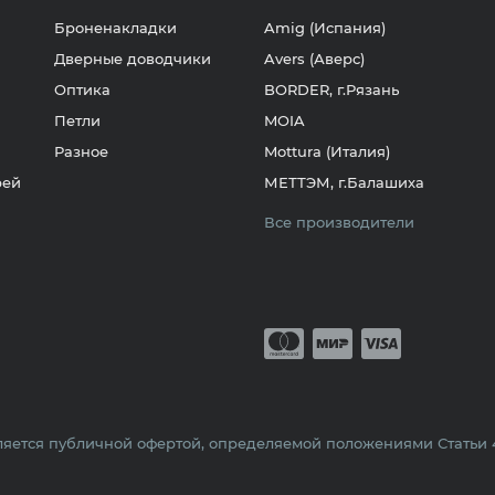
Броненакладки
Amig (Испания)
Дверные доводчики
Avers (Аверс)
Оптика
BORDER, г.Рязань
Петли
MOIA
Разное
Mottura (Италия)
рей
МЕТТЭМ, г.Балашиха
Все производители
Принимается о
Mastercard
Мир
Visa
яется публичной офертой, определяемой положениями Статьи 43