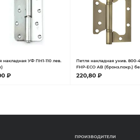
я накладная УФ ПН1-110 лев.
Петля накладная унив. 800-4
к)
FHP-ЕСО AB (бронз.покр.) бе
колп.(100х75х2,5)
00 ₽
220,80 ₽
ПРОИЗВОДИТЕЛИ