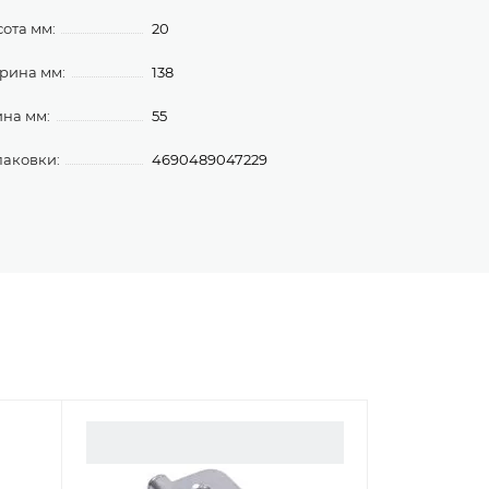
ота мм:
20
рина мм:
138
ина мм:
55
паковки:
4690489047229