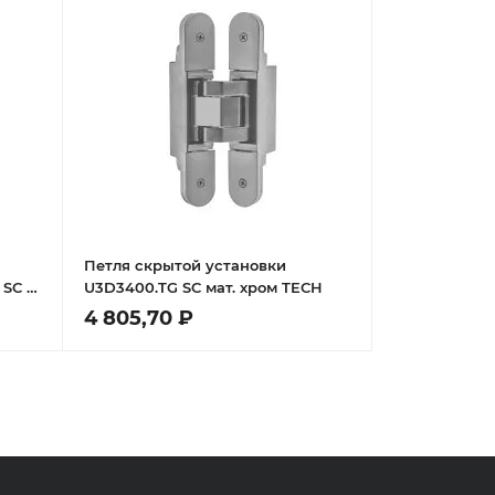
Петля скрытой установки
 SC L
U3D3400.TG SC мат. хром TECH
ая на
4 805,70 ₽
 40