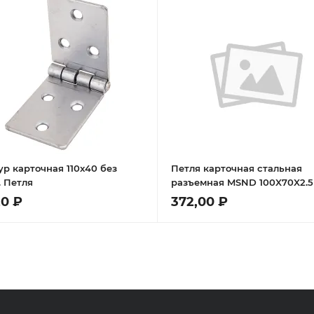
ур карточная 110x40 без
Петля карточная стальная
. Петля
разъемная MSND 100X70X2.5
с подшипником левая, врезн
20 ₽
372,00 ₽
круглой оси, вес полотна до
кг, цвет матовый хром