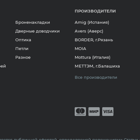
ПРОИЗВОДИТЕЛИ
Броненакладки
Amig (Испания)
Дверные доводчики
Avers (Аверс)
Оптика
BORDER, г.Рязань
Петли
MOIA
Разное
Mottura (Италия)
рей
МЕТТЭМ, г.Балашиха
Все производители
Принимается о
Mastercard
Мир
Visa
яется публичной офертой, определяемой положениями Статьи 43