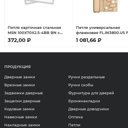
Петля карточная стальная
Петля универсальная
MSN 100X70X2.5-4BB BN с
флажковая FL.IN3800.US 
подшипником универсальная,
флорентийское золото
372,00 ₽
1 081,66 ₽
врезная на круглой оси, вес
полотна до 40 кг, цвет черный
никель
ПРОДУКЦИЯ
Дверные замки
Ручки раздельные
Врезные замки
Ручки скобы
Задвижки дверные
Фурнитура для дверей
Защелки дверные
Броненакладки
Кодовые замки
Дверные доводчики
Навесные замки
Оптика
Накладные замки
Петли