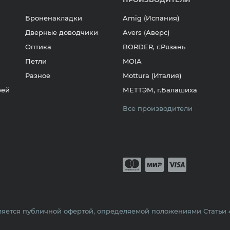
Броненакладки
Amig (Испания)
Дверные доводчики
Avers (Аверс)
Оптика
BORDER, г.Рязань
Петли
MOIA
Разное
Mottura (Италия)
рей
МЕТТЭМ, г.Балашиха
Все производители
Принимается о
Mastercard
Мир
Visa
яется публичной офертой, определяемой положениями Статьи 43