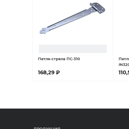
Петля-стрела ПС-310
Петл
IN32
75x2,
168,29 ₽
110,
ПРОДУКЦИЯ