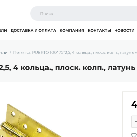
ЕЛИ
ДОСТАВКА И ОПЛАТА
КОМПАНИЯ
КОНТАКТЫ
НОВОСТИ
тли
Петля ст. PUERTO 100*75*2,5, 4 кольца., плоск. колп., латунь
,5, 4 кольца., плоск. колп., латун
4
Ко