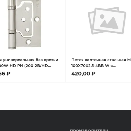
я универсальная без врезки
Петля карточная стальная 
00W-HD PN (200-2B/HD
100X70X2.5-4BB W с
5) мат. никель
подшипником универсальна
56 ₽
420,00 ₽
врезная на круглой оси, вес
полотна до 40 кг, цвет white
ПРОИЗВОДИТЕЛИ