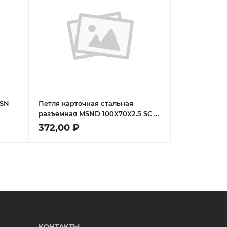
MSN
Петля карточная стальная
разъемная MSND 100X70X2.5 SC R
я,
с подшипником правая, врезная
372,00 ₽
на круглой оси, вес полотна до
40 кг, цвет матовый хром
КОНТАКТЫ