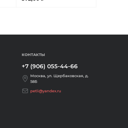
на круглой оси, вес полотна до
40 кг, цвет античная бронза
КОНТАКТЫ
+7 (906) 055-44-66
Москва, ул. Щербаковская, д.
58Б
petli@yandex.ru