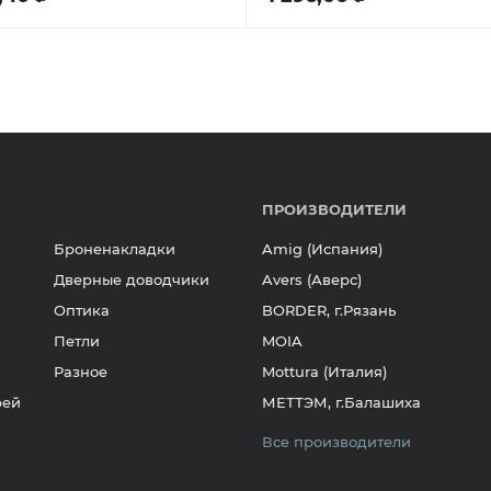
ПРОИЗВОДИТЕЛИ
Броненакладки
Amig (Испания)
Дверные доводчики
Avers (Аверс)
Оптика
BORDER, г.Рязань
Петли
MOIA
Разное
Mottura (Италия)
рей
МЕТТЭМ, г.Балашиха
Все производители