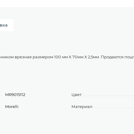
вка
ником врезная размером 100 мм X 70мм X 2,5мм. Продаются пош
MR9015112
Цвет:
Morelli
Материал: