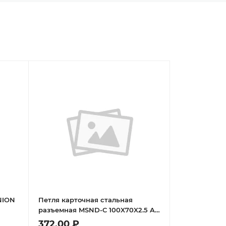
NION
Петля карточная стальная
разъемная MSND-C 100X70X2.5 AB
L с подшипником левая, врезная
372,00 ₽