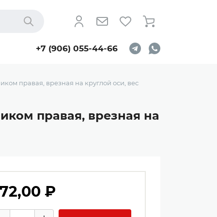
Найти
+7 (906) 055-44-66
ком правая, врезная на круглой оси, вес
иком правая, врезная на
72,00 ₽
личество товаров