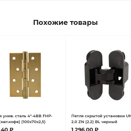
Похожие товары
я унив. сталь 4"-4ВВ FHP-
Петля скрытой установки U
мат.кофе) (100х70х2,5)
2.0 ZN (2.2) BL черный
,40 ₽
1 296,00 ₽