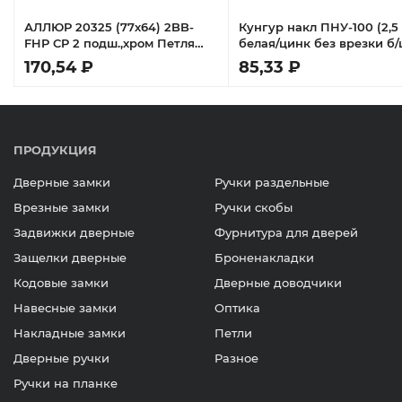
АЛЛЮР 20325 (77х64) 2BB-
Кунгур накл ПНУ-100 (2,5
H
FHP CP 2 подш.,хром Петля
белая/цинк без врезки б
дверная 2 шт
Петля
170,54 ₽
85,33 ₽
ПРОДУКЦИЯ
Дверные замки
Ручки раздельные
Врезные замки
Ручки скобы
Задвижки дверные
Фурнитура для дверей
Защелки дверные
Броненакладки
Кодовые замки
Дверные доводчики
Навесные замки
Оптика
Накладные замки
Петли
Дверные ручки
Разное
Ручки на планке