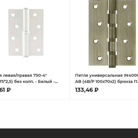
я левая/правая 750-4"
Петля универсальная IN400
75*2,5) без колп. - Белый -
AB (4B/P 100x70x2) бронза 
я
61 ₽
133,46 ₽