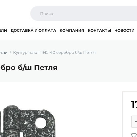
ЕЛИ
ДОСТАВКА И ОПЛАТА
КОМПАНИЯ
КОНТАКТЫ
НОВОСТИ
тли
Кунгур накл ПН5-40 серебро б/ш Петля
ебро б/ш Петля
1
Ко