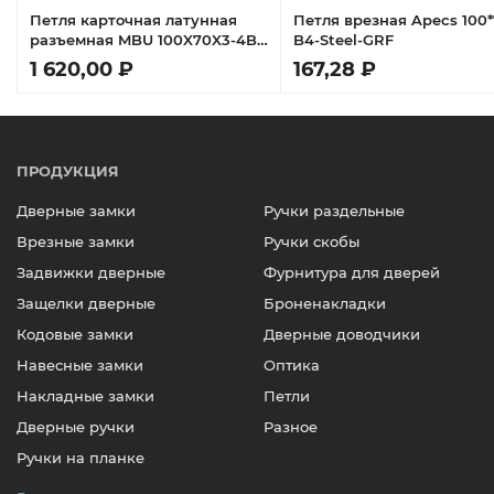
Петля карточная латунная
Петля врезная Apecs 100*
разъемная MBU 100X70X3-4BB
B4-Steel-GRF
COF универсальная,врезная
1 620,00 ₽
167,28 ₽
на круглой оси, вес полотна
до 60 кг, цвет кофе
ПРОДУКЦИЯ
Дверные замки
Ручки раздельные
Врезные замки
Ручки скобы
Задвижки дверные
Фурнитура для дверей
Защелки дверные
Броненакладки
Кодовые замки
Дверные доводчики
Навесные замки
Оптика
Накладные замки
Петли
Дверные ручки
Разное
Ручки на планке