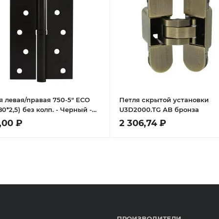
я левая/правая 750-5" ECO
Петля скрытой установки
80*2,5) без колп. - Черный -
U3D2000.TG AB бронза
я
,00 ₽
2 306,74 ₽
ПРОИЗВОДИТЕЛИ