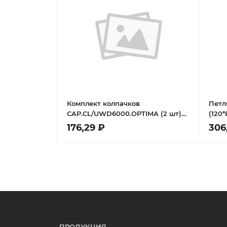
Комплект колпачков
Петл
CAP.CL/UWD6000.OPTIMA (2 шт)
(120*
АB бронза
Лева
176,29 ₽
306
ПРОДУКЦИЯ