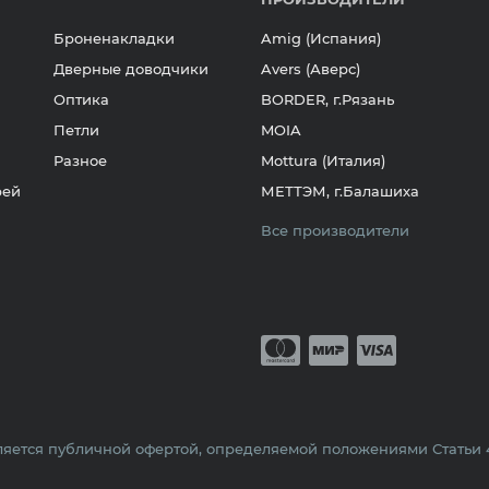
Броненакладки
Amig (Испания)
Дверные доводчики
Avers (Аверс)
Оптика
BORDER, г.Рязань
Петли
MOIA
Разное
Mottura (Италия)
рей
МЕТТЭМ, г.Балашиха
Все производители
Принимается о
Mastercard
Мир
Visa
яется публичной офертой, определяемой положениями Статьи 43