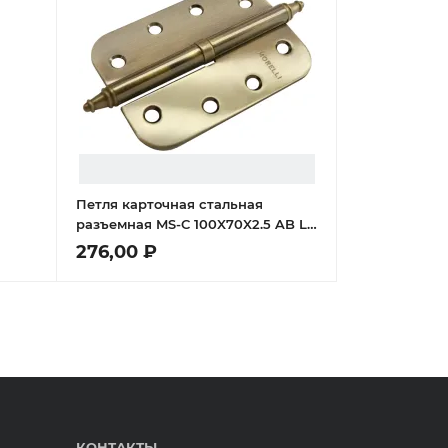
Петля карточная стальная
разъемная MS-C 100X70X2.5 AB L
левая скругленная, врезная на
276,00 ₽
круглой оси, вес полотна до 40
кг, цвет бронза
КОНТАКТЫ