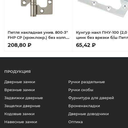
я
Петля накладная унив. 800-3"
Кунгур накл ПНУ-100 (2,0
FHP CP (хром.покр.) без колп.
цинк без врезки б/ш Пет
(75х63х2,5)
208,80 ₽
65,42 ₽
ПРОДУКЦИЯ
Дверные замки
Ручки раздельные
Врезные замки
Ручки скобы
Задвижки дверные
Фурнитура для дверей
Защелки дверные
Броненакладки
Кодовые замки
Дверные доводчики
Навесные замки
Оптика