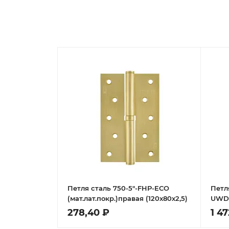
Петля сталь 750-5"-FHP-ECO
Петл
(мат.лат.покр.)правая (120х80х2,5)
UWD6
278,40 ₽
1 4