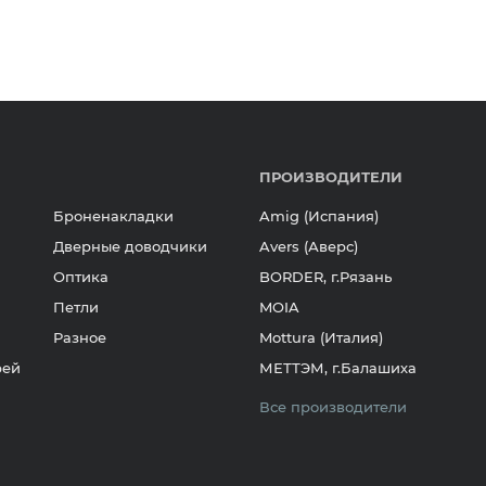
ПРОИЗВОДИТЕЛИ
Броненакладки
Amig (Испания)
Дверные доводчики
Avers (Аверс)
Оптика
BORDER, г.Рязань
Петли
MOIA
Разное
Mottura (Италия)
рей
МЕТТЭМ, г.Балашиха
Все производители