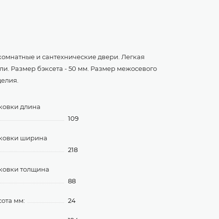
омнатные и сантехнические двери. Легкая
и. Размер бэксета - 50 мм. Размер межосевого
делия.
ковки длина
109
аковки ширина
218
ковки толщина
88
ота мм:
24