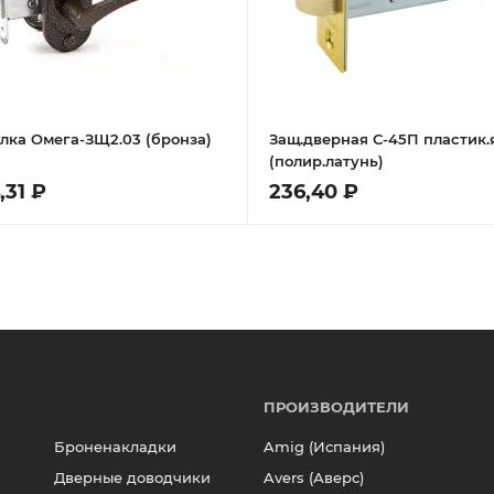
лка Омега-ЗЩ2.03 (бронза)
Защ.дверная С-45П пластик.я
(полир.латунь)
,31 ₽
236,40 ₽
ПРОИЗВОДИТЕЛИ
Броненакладки
Amig (Испания)
Дверные доводчики
Avers (Аверс)