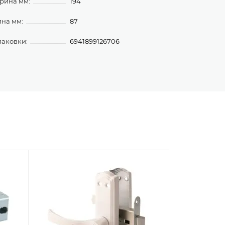
рина мм:
194
ина мм:
87
паковки:
6941899126706