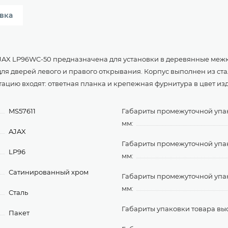
вка
AX LP96WC-50 предназначена для установки в деревянные межк
я дверей левого и правого открывания. Корпус выполнен из стал
ктацию входят: ответная планка и крепежная фурнитура в цвет из
MS57611
Габариты промежуточной упа
мм:
AJAX
Габариты промежуточной уп
LP96
мм:
Сатинированный хром
Габариты промежуточной упа
мм:
Сталь
Габариты упаковки товара выс
Пакет