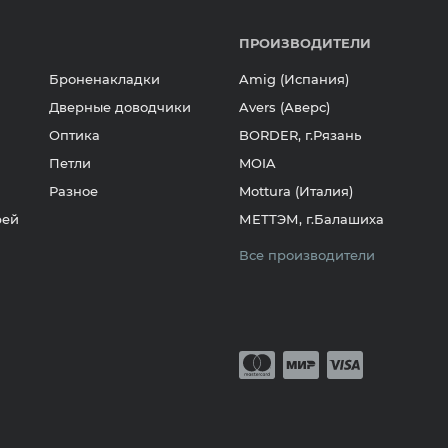
ПРОИЗВОДИТЕЛИ
Броненакладки
Amig (Испания)
Дверные доводчики
Avers (Аверс)
Оптика
BORDER, г.Рязань
Петли
MOIA
Разное
Mottura (Италия)
рей
МЕТТЭМ, г.Балашиха
Все производители
Принимается о
Mastercard
Мир
Visa