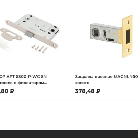
Р АРТ 5300-P-WC SN
Защелка врезная MAGNLN50
никель с фиксатором
золото
лка
,80 ₽
378,48 ₽