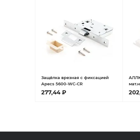
Защёлка врезная с фиксацией
АЛЛЮ
Apecs 5600-WC-CR
мат.
Защё
277,44 ₽
202