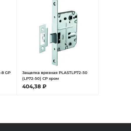
-8 GP
Защелка врезная PLASTLP72-50
(LP72-50) CP хром
404,38 ₽