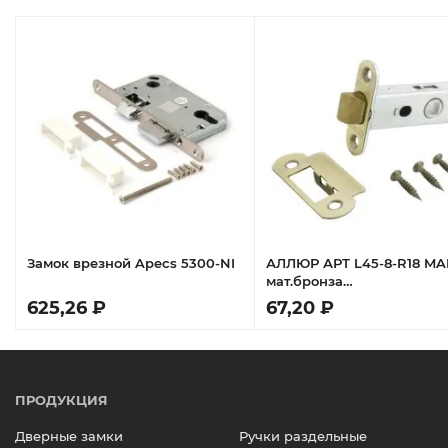
Замок врезной Apecs 5300-NI
АЛЛЮР АРТ L45-8-R18 MA
мат.бронза
овал.торц.планка18мм б/р
625,26 ₽
67,20 ₽
Защёлка
ПРОДУКЦИЯ
Дверные замки
Ручки раздельные