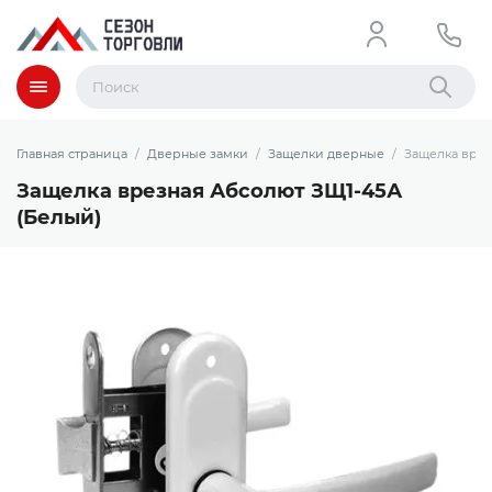
Меню
Найти
Главная страница
Дверные замки
Защелки дверные
Защелка врез
Защелка врезная Абсолют ЗЩ1-45А
(Белый)