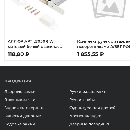
АЛЛЮР АРТ L7050R W
Комплект ручек с защелк
матовый белый овальная
поворотниками A/SET PO
планка18мм без ручек с
JK.LN96.P BL-24 черный
118,80 ₽
1 855,55 ₽
фиксатором Защёлка
ПРОДУКЦИЯ
Дверные замки
Ручки раздельные
Врезные замки
Ручки скобы
Задвижки дверные
Фурнитура для дверей
Защелки дверные
Броненакладки
Кодовые замки
Дверные доводчики