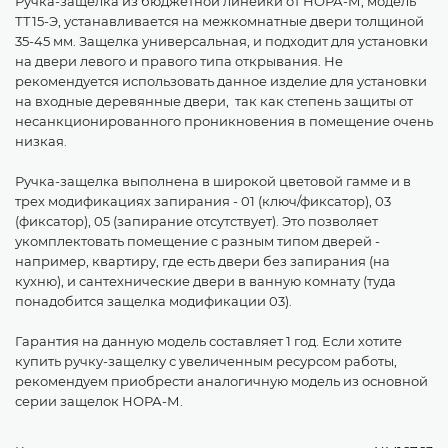
Ручка-защелка из бюджетной линейки от НОРА-М, модель
ТТ15-Э, устанавливается на межкомнатные двери толщиной
35-45 мм. Защелка универсальная, и подходит для установки
на двери левого и правого типа открывания. Не
рекомендуется использовать данное изделие для установки
на входные деревянные двери, так как степень защиты от
несанкционированного проникновения в помещение очень
низкая.
Ручка-защелка выполнена в широкой цветовой гамме и в
трех модификациях запирания - 01 (ключ/фиксатор), 03
(фиксатор), 05 (запирание отсутствует). Это позволяет
укомплектовать помещение с разным типом дверей -
например, квартиру, где есть двери без запирания (на
кухню), и сантехнические двери в ванную комнату (туда
понадобится защелка модификации 03).
Гарантия на данную модель составляет 1 год. Если хотите
купить ручку-защелку с увеличенным ресурсом работы,
рекомендуем приобрести аналогичную модель из основной
серии защелок НОРА-М.