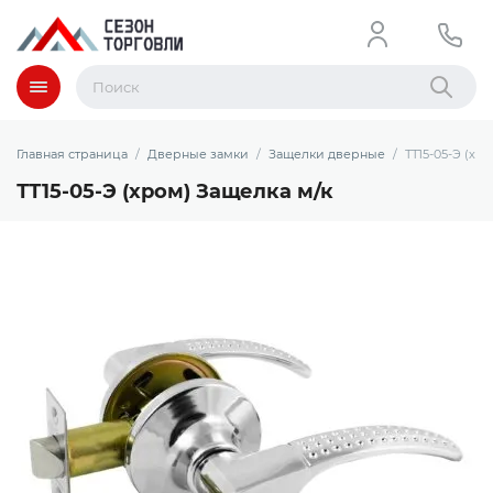
Меню
Найти
Главная страница
Дверные замки
Защелки дверные
ТТ15-05-Э (хр
ТТ15-05-Э (хром) Защелка м/к