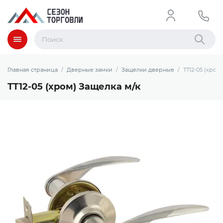
Меню
Найти
Главная страница
Дверные замки
Защелки дверные
ТТ12-05 (хром
ТТ12-05 (хром) Защелка м/к