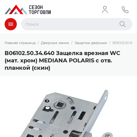
Меню
Найти
Главная страница
Дверные замки
Защелки дверные
B06102.50.34.
B06102.50.34.640 Защелка врезная WC
(мат. хром) MEDIANA POLARIS с отв.
планкой (скин)