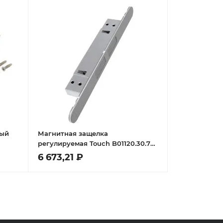
вый
Магнитная защелка
регулируемая Touch B01120.30.78
(серый) с лицевой планкой
6 673,21 ₽
B01120.31.34