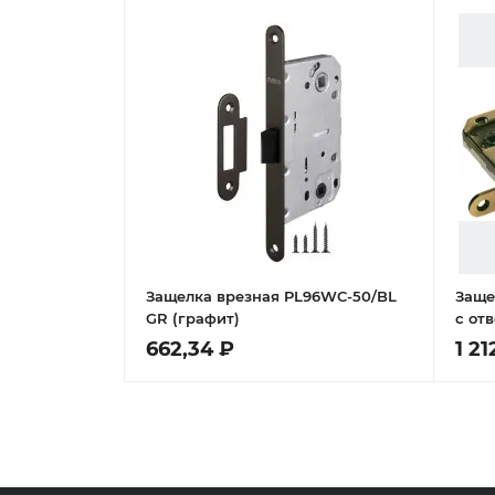
Защелка врезная PL96WC-50/BL
Заще
GR (графит)
с от
мног
662,34 ₽
1 21
анти