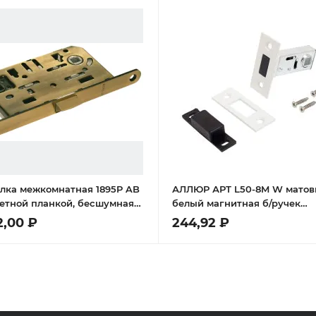
лка межкомнатная 1895P AB
АЛЛЮР АРТ L50-8M W мато
ветной планкой, бесшумная
белый магнитная б/ручек
офункциональная, цвет
Защёлка
2,00 ₽
244,92 ₽
чная бронза