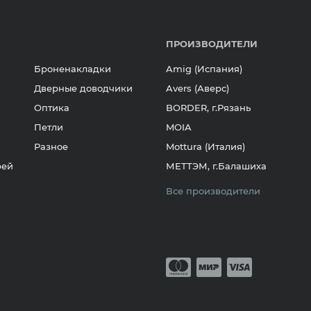
ПРОИЗВОДИТЕЛИ
Броненакладки
Amig (Испания)
Дверные доводчики
Avers (Аверс)
Оптика
BORDER, г.Рязань
Петли
MOIA
Разное
Mottura (Италия)
рей
МЕТТЭМ, г.Балашиха
Все производители
Принимается о
Mastercard
Мир
Visa