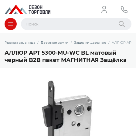
Меню
Найти
Главная страница
Дверные замки
Защелки дверные
АЛЛЮР АРТ 5
АЛЛЮР АРТ 5300-MU-WC BL матовый
черный B2B пакет МАГНИТНАЯ Защёлка