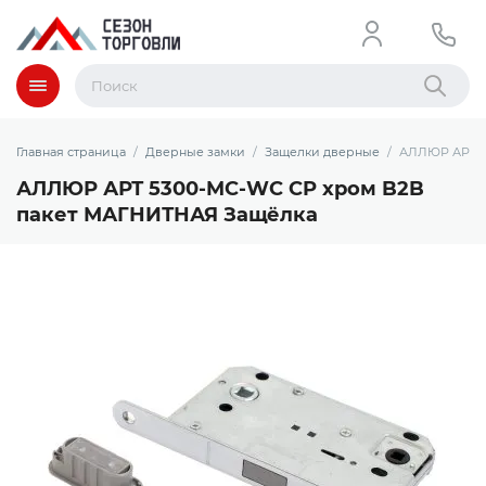
Меню
Найти
Главная страница
Дверные замки
Защелки дверные
АЛЛЮР АРТ 5
АЛЛЮР АРТ 5300-MC-WC CP хром B2B
пакет МАГНИТНАЯ Защёлка