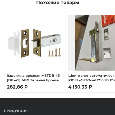
Похожие товары
Задвижка врезная METDB-45
Шпингалет автоматическ
(DB-45) ABG Зеленая бронза
RIGEL-AUTO-set/216 12x12
(ход 18,75 мм) для дерев
282,86 ₽
4 150,33 ₽
дверей
ПРОДУКЦИЯ