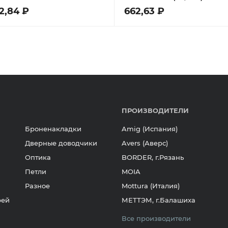
15325000078 (15325000015)
12,84 ₽
662,63 ₽
ПРОИЗВОДИТЕЛИ
Броненакладки
Amig (Испания)
Дверные доводчики
Avers (Аверс)
Оптика
BORDER, г.Рязань
Петли
MOIA
Разное
Mottura (Италия)
рей
МЕТТЭМ, г.Балашиха
Все производители