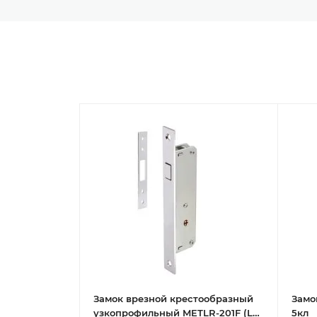
Замок врезной крестообразный
Замо
узкопрофильный METLR-201F (LR-
5кл