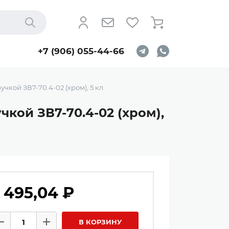
Найти
+7 (906) 055-44-66
кой ЗВ7-70.4-02 (хром), 5 кл.
кой ЗВ7-70.4-02 (хром),
 495,04 ₽
личество товаров
В КОРЗИНУ
Минус
Плюс