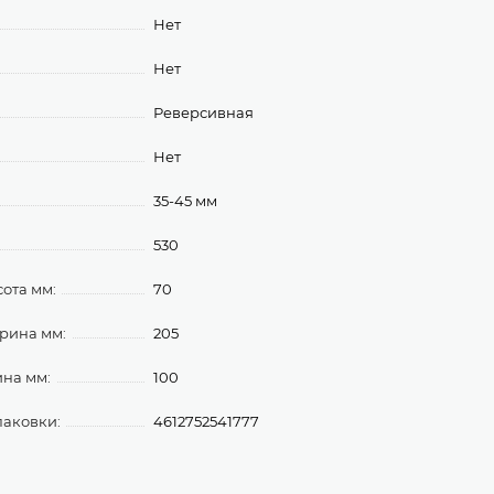
Нет
Нет
Реверсивная
Нет
35-45 мм
530
ота мм:
70
рина мм:
205
ина мм:
100
паковки:
4612752541777