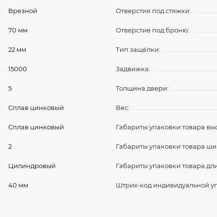
Врезной
Отверстия под стяжки:
70 мм
Отверстие под броню:
22 мм
Тип защёлки:
15000
Задвижка:
5
Толщина двери:
Сплав цинковый
Вес:
Сплав цинковый
Габариты упаковки товара выс
2
Габариты упаковки товара ши
Цилиндровый
Габариты упаковки товара дл
40 мм
Штрих-код индивидуальной у