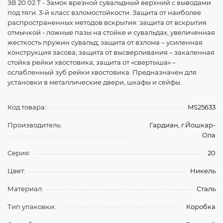
ЗВ 20.02 Т - Замок врезной сувальдный верхний с выводами
под тяги. 3-й класс взломостойкости. Защита от наиболее
распространенных методов вскрытия: защита от вскрытия
отмычкой - ложные пазы на стойке и сувальдах, увеличенная
жесткость пружин сувальд; защита от взлома – усиленная
конструкция засова; защита от высверливания – закаленная
стойка рейки хвостовика; защита от «свертыша» –
ослабленный зуб рейки хвостовика. Предназначен для
установки в металлические двери, шкафы и сейфы.
Код товара:
MS25633
Производитель:
Гардиан, г.Йошкар-
Ола
Серия:
20
Цвет:
Никель
Материал:
Сталь
Тип упаковки:
Коробка