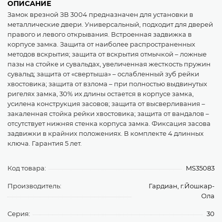
ОПИСАНИЕ
Замок врезной ЗВ 3004 предназначен для установки в
металлические двери. Универсальный, подходит для дверей
правого и левого открывания. Встроенная задвижка в
корпусе замка. Защита от наиболее распространенных
методов вскрытия; защита от вскрытия отмычкой – ложные
пазы на стойке и сувальдах, увеличенная жесткость пружин
сувальд; защита от «свертыша» – ослабленный зуб рейки
хвостовика; защита от взлома – при полностью выдвинутых
ригелях замка, 30% их длины остается в корпусе замка,
усилена конструкция засовов; защита от высверливания –
закаленная стойка рейки хвостовика; защита от вандалов –
отсутствует нижняя стенка корпуса замка. Фиксация засова
задвижки в крайних положениях. В комплекте 4 длинных
ключа. Гарантия 5 лет.
Код товара:
MS35083
Производитель:
Гардиан, г.Йошкар-
Ола
Серия:
30