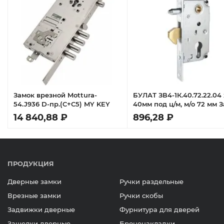
Замок врезной Mottura-
БУЛАТ ЗВ4-1К.40.72.22.04
54.J936 D-пр.(C+C5) MY KEY
40мм под ц/м, м/о 72 мм 
врезной ДЛЯ ОТКАТНЫХ
14 840,88 ₽
896,28 ₽
ВОРОТ б/руч
ПРОДУКЦИЯ
Дверные замки
Ручки раздельные
Врезные замки
Ручки скобы
Задвижки дверные
Фурнитура для дверей
Защелки дверные
Броненакладки