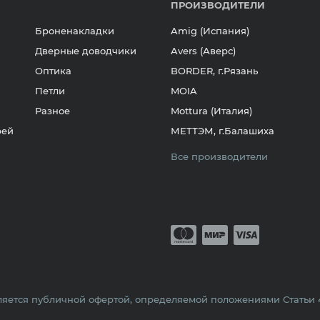
ПРОИЗВОДИТЕЛИ
Броненакладки
Amig (Испания)
Дверные доводчики
Avers (Аверс)
Оптика
BORDER, г.Рязань
Петли
MOIA
Разное
Mottura (Италия)
рей
МЕТТЭМ, г.Балашиха
Все производители
Принимается о
Mastercard
Мир
Visa
яется публичной офертой, определяемой положениями Статьи 43