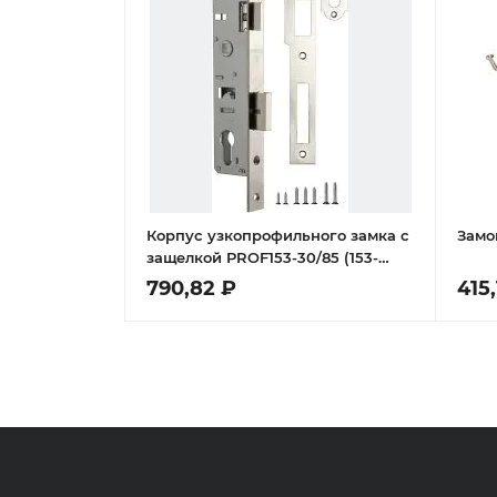
Корпус узкопрофильного замка с
Замо
защелкой PROF153-30/85 (153-
30/85) CP хром
790,82 ₽
415