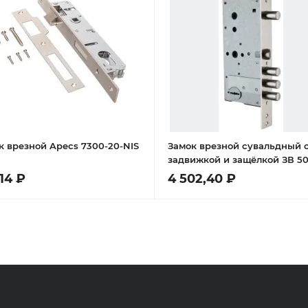
к врезной Apecs 7300-20-NIS
Замок врезной сувальдный 
задвижкой и защёлкой ЗВ 50.
кл. /123:159/
,14 ₽
4 502,40 ₽