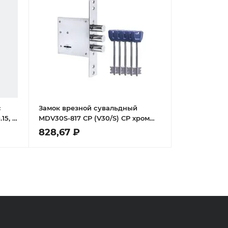
с
Замок врезной сувальдный
15, 4
MDV30S-817 CP (V30/S) CP хром
длинный ключ
828,67 ₽