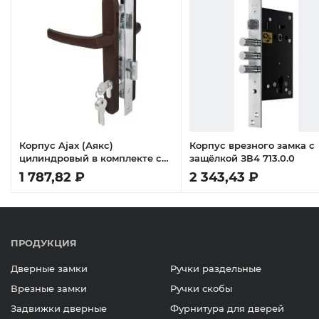
Корпус Ajax (Аякс)
Корпус врезного замка с
цилиндровый в комплекте с
защёлкой ЗВ4 713.0.0
ручкой KIT GATE-2085/24 BR
1 787,82 ₽
2 343,43 ₽
коричневый
ПРОДУКЦИЯ
Дверные замки
Ручки раздельные
Врезные замки
Ручки скобы
Задвижки дверные
Фурнитура для дверей