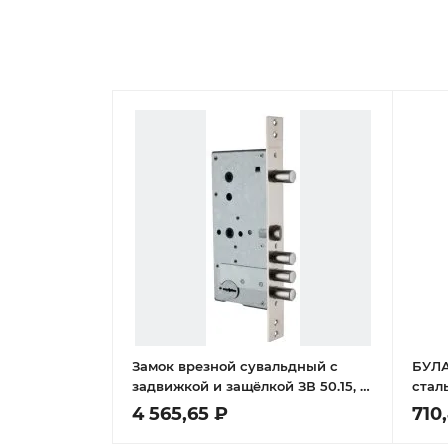
Замок врезной сувальдный с
БУЛАТ ЗВ 5-1.45.00.16
задвижкой и защёлкой ЗВ 50.15, 4
сталь
кл. (длинный кл. 70,5 мм)
Замо
4 565,65 ₽
710
/128:4175/