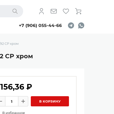
Найти
+7 (906) 055-44-66
92 CP хром
2 CP хром
 156,36 ₽
личество товаров
В КОРЗИНУ
Минус
Плюс
В избранное