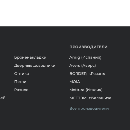
ПРОИЗВОДИТЕЛИ
Броненакладки
Amig (Испания)
Дверные доводчики
Avers (Аверс)
Оптика
BORDER, г.Рязань
Петли
MOIA
Разное
Mottura (Италия)
рей
МЕТТЭМ, г.Балашиха
Все производители