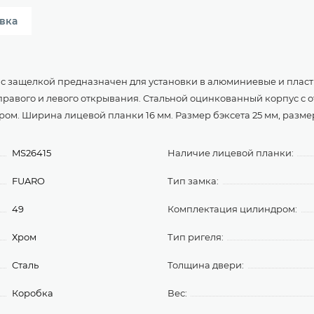
вка
2 с защелкой предназначен для установки в алюминиевые и пла
 правого и левого открывания. Стальной оцинкованный корпус с 
ом. Ширина лицевой планки 16 мм. Размер бэксета 25 мм, разме
MS26415
Наличие лицевой планки:
FUARO
Тип замка:
49
Комплектация цилиндром:
Хром
Тип ригеля:
Сталь
Толщина двери:
Коробка
Вес: