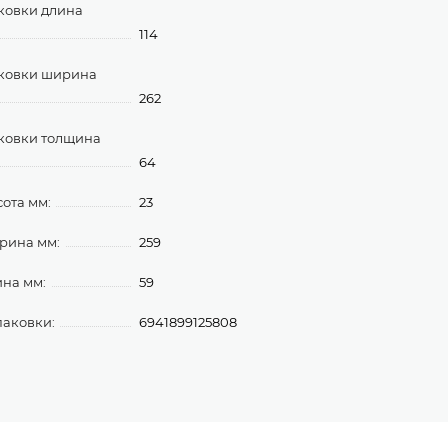
ковки длина
114
аковки ширина
262
ковки толщина
64
ота мм:
23
рина мм:
259
ина мм:
59
паковки:
6941899125808