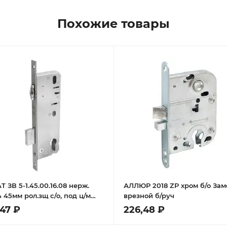
Похожие товары
.08 нерж.
АЛЛЮР 2018 ZP хром б/о Зам
 45мм рол.зщ с/о, под ц/м
врезной б/руч
к врезной б/руч
,47 ₽
226,48 ₽