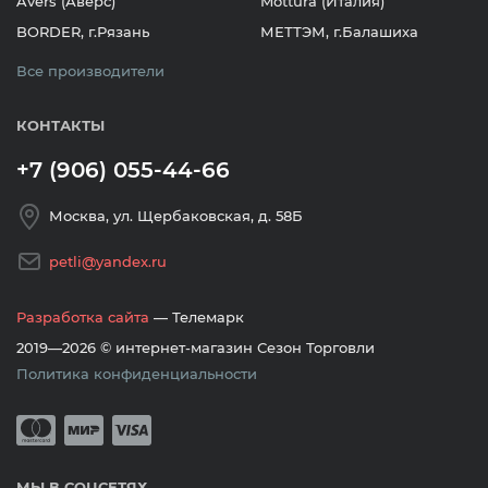
Avers (Аверс)
Mottura (Италия)
BORDER, г.Рязань
МЕТТЭМ, г.Балашиха
Все производители
КОНТАКТЫ
+7 (906) 055-44-66
Москва, ул. Щербаковская, д. 58Б
petli@yandex.ru
Разработка сайта
— Телемарк
2019—2026 © интернет-магазин Сезон Торговли
Политика конфиденциальности
Принимается оплата банковскими кар
Mastercard
Мир
Visa
МЫ В СОЦСЕТЯХ