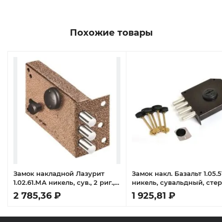
Похожие товары
Замок накладной Лазурит
Замок накл. Базальт 1.05.
1.02.61.МА никель, сув., 2 риг.,
никель, сувальдный, сте
задвижка-затвор, медный
4шт Ф14мм, медный анти
2 785,36 ₽
1 925,81 ₽
антик /39328/