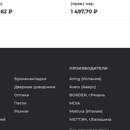
ь)
(прав.) нар.
,62 ₽
1 497,70 ₽
ПРОИЗВОДИТЕЛИ
Броненакладки
Amig (Испания)
Дверные доводчики
Avers (Аверс)
Оптика
BORDER, г.Рязань
Петли
MOIA
Разное
Mottura (Италия)
рей
МЕТТЭМ, г.Балашиха
Все производители