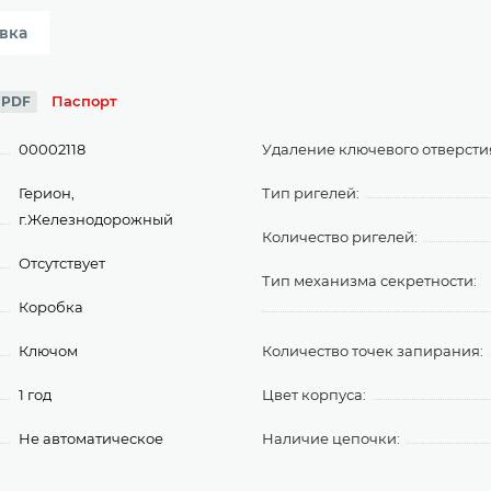
вка
Паспорт
PDF
00002118
Удаление ключевого отверстия 
Герион,
Тип ригелей:
г.Железнодорожный
Количество ригелей:
Отсутствует
Тип механизма секретности:
Коробка
Ключом
Количество точек запирания:
1 год
Цвет корпуса:
Не автоматическое
Наличие цепочки: