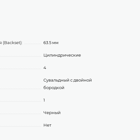
(Backset):
63.5 мм
Цилиндрические
4
Сувальдный с двойной
бородкой
1
Черный
Нет