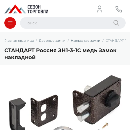
Меню
Найти
Главная страница
Дверные замки
Накладные замки
СТАНДАРТ Росс
СТАНДАРТ Россия ЗН1-3-1С медь Замок
накладной