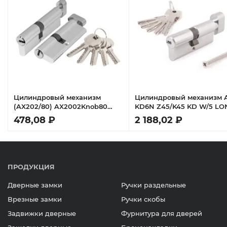
Цилиндровый механизм
Цилиндровый механизм 
(AX202/80) AX2002Knob80
KD6N Z45/K45 KD W/5 LO
(30+10+40) CP хром с
KEY
478,08 ₽
2 188,02 ₽
вертушкой
ПРОДУКЦИЯ
Дверные замки
Ручки раздельные
Врезные замки
Ручки скобы
Задвижки дверные
Фурнитура для дверей