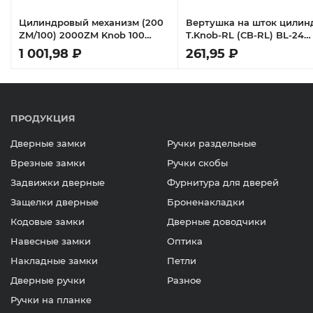
)
Цилиндровый механизм (200
Вертушка на шток цилин
ZM/100) 2000ZM Knob 100
T.Knob-RL (CB-RL) BL-24
(60+10+30) BL-24 черный 5Key
черный
1 001,98 ₽
261,95 ₽
с вертушкой
ПРОДУКЦИЯ
Дверные замки
Ручки раздельные
Врезные замки
Ручки скобы
Задвижки дверные
Фурнитура для дверей
Защелки дверные
Броненакладки
Кодовые замки
Дверные доводчики
Навесные замки
Оптика
Накладные замки
Петли
Дверные ручки
Разное
Ручки на планке