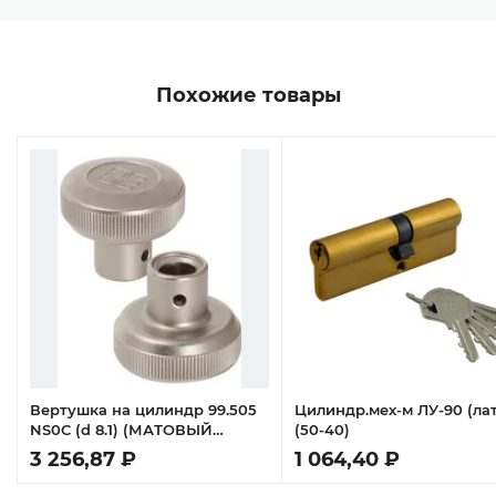
Похожие товары
s
Вертушка на цилиндр 99.505
Цилиндр.мех-м ЛУ-90 (ла
NS0C (d 8.1) (МАТОВЫЙ
(50-40)
НИКЕЛЬ)
3 256,87 ₽
1 064,40 ₽