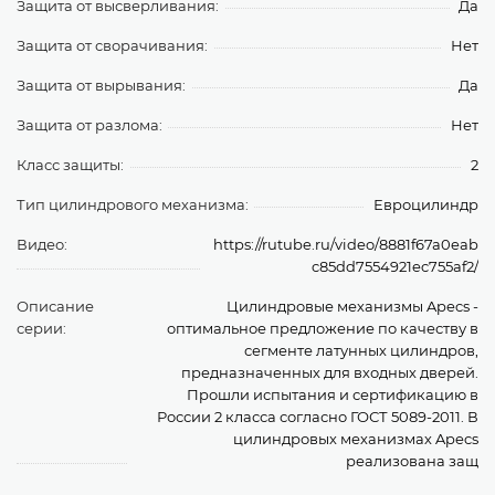
Защита от высверливания:
Да
Защита от сворачивания:
Нет
Защита от вырывания:
Да
Защита от разлома:
Нет
Класс защиты:
2
Тип цилиндрового механизма:
Евроцилиндр
Видео:
https://rutube.ru/video/8881f67a0eab
c85dd7554921ec755af2/
Описание
Цилиндровые механизмы Apecs -
серии:
оптимальное предложение по качеству в
сегменте латунных цилиндров,
предназначенных для входных дверей.
Прошли испытания и сертификацию в
России 2 класса согласно ГОСТ 5089-2011. В
цилиндровых механизмах Apecs
реализована защ