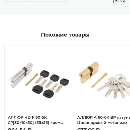
(35-35),
Похожие товары
АЛЛЮР HD F 90-5К
АЛЛЮР A 60-6К ВР латун
CP[30x10x50] (35x55) хром
Цилиндровый механизм
перф.кл БЛИСТЕР