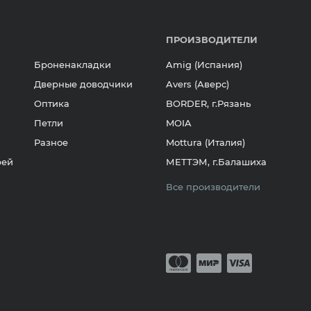
ПРОИЗВОДИТЕЛИ
Броненакладки
Amig (Испания)
Дверные доводчики
Avers (Аверс)
Оптика
BORDER, г.Рязань
Петли
MOIA
Разное
Mottura (Италия)
рей
МЕТТЭМ, г.Балашиха
Все производители
Принимается о
Mastercard
Мир
Visa