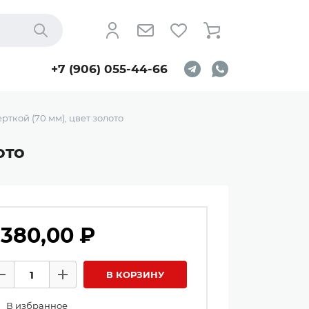
Найти
+7 (906) 055-44-66
ткой (70 мм), цвет золото
ото
 380,00 ₽
личество товаров
В КОРЗИНУ
Минус
Плюс
В избранное