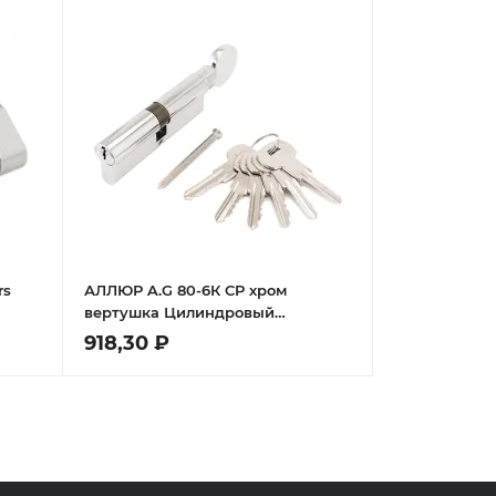
rs
АЛЛЮР A.G 80-6К CP хром
вертушка Цилиндровый
механизм
918,30 ₽