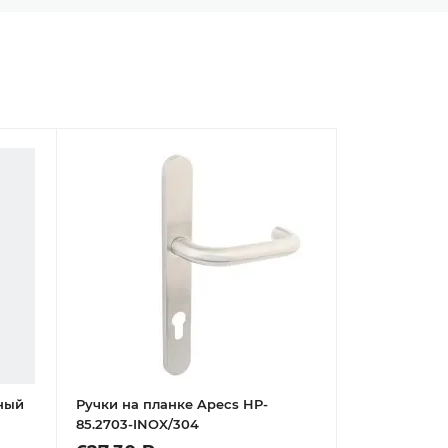
ный
Ручки на планке Apecs HP-
85.2703-INOX/304