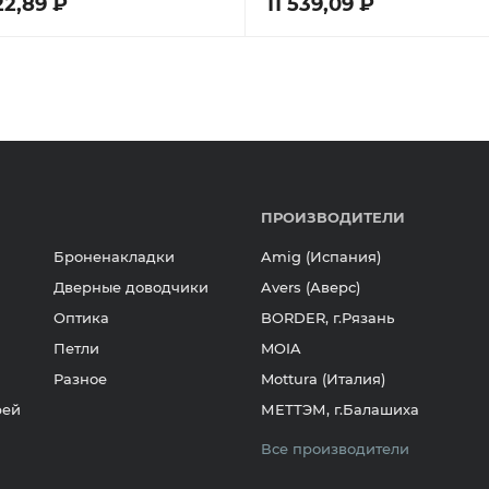
22,89 ₽
11 539,09 ₽
ПРОИЗВОДИТЕЛИ
Броненакладки
Amig (Испания)
Дверные доводчики
Avers (Аверс)
Оптика
BORDER, г.Рязань
Петли
MOIA
Разное
Mottura (Италия)
рей
МЕТТЭМ, г.Балашиха
Все производители