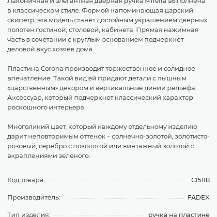
Лаконичная и элегантная дверная ручка Mirella выполнена
в классическом стиле. Формой напоминающая царский
скипетр, эта модель станет достойным украшением дверных
полотен гостиной, столовой, кабинета. Прямая нажимная
часть в сочетании с круглым основанием подчеркнет
деловой вкус хозяев дома.
Пластина Corona производит торжественное и солидное
впечатление. Такой вид ей придают детали с пышным
«царственным» декором и вертикальные линии рельефа.
Аксессуар, который подчеркнет классический характер
роскошного интерьера.
Многоликий цвет, который каждому отдельному изделию
дарит неповторимым оттенок – солнечно-золотой, золотисто-
розовый, серебро с позолотой или винтажный золотой с
вкраплениями зеленого.
Код товара:
CI5118
Производитель:
FADEX
Тип изделия:
ручка на пластине