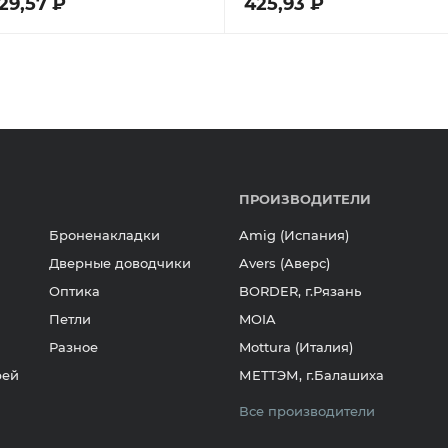
529,57 ₽
425,93 ₽
ПРОИЗВОДИТЕЛИ
Броненакладки
Amig (Испания)
Дверные доводчики
Avers (Аверс)
Оптика
BORDER, г.Рязань
Петли
MOIA
Разное
Mottura (Италия)
рей
МЕТТЭМ, г.Балашиха
Все производители