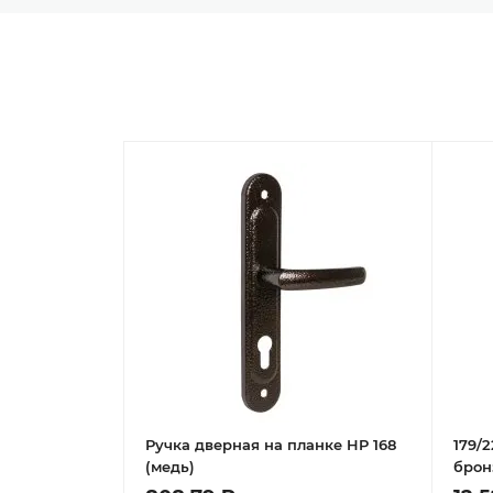
Ручка дверная на планке HP 168
179/
(медь)
брон