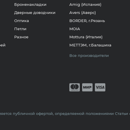
Броненакладки
Amig (Испания)
Дверные доводчики
Avers (Аверс)
Оптика
BORDER, г.Рязань
Петли
MOIA
Разное
Mottura (Италия)
рей
МЕТТЭМ, г.Балашиха
Все производители
Принимается о
Mastercard
Мир
Visa
яется публичной офертой, определяемой положениями Статьи 43