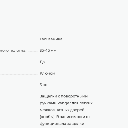
Гальваника
ого полотна:
35-45 мм
Да
Ключом
3 шт
Защелки c поворотными
ручками Vanger для легких
межкомнатных дверей
(кнобы). В зависимости от
функционала защелки